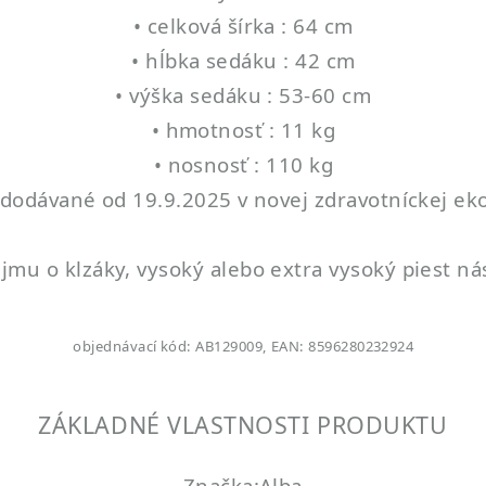
• celková šírka : 64 cm
• hĺbka sedáku : 42 cm
• výška sedáku : 53-60 cm
• hmotnosť : 11 kg
• nosnosť : 110 kg
ú dodávané od 19.9.2025 v novej zdravotníckej ek
jmu o klzáky, vysoký alebo extra vysoký piest ná
objednávací kód: AB129009, EAN: 8596280232924
ZÁKLADNÉ VLASTNOSTI PRODUKTU
Značka:Alba