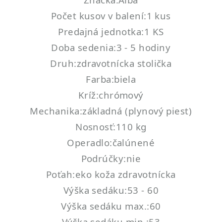
Počet kusov v balení:1 kus
Predajná jednotka:1 KS
Doba sedenia:3 - 5 hodiny
Druh:zdravotnícka stolička
Farba:biela
Kríž:chrómový
Mechanika:základná (plynový piest)
Nosnosť:110 kg
Operadlo:čalúnené
Podrúčky:nie
Poťah:eko koža zdravotnícka
Výška sedáku:53 - 60
Výška sedáku max.:60
Výška sedáku min.:53