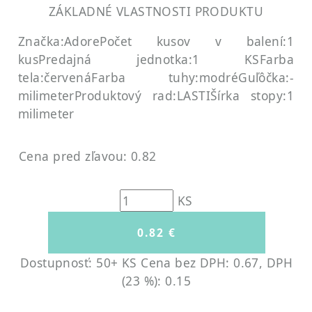
ZÁKLADNÉ VLASTNOSTI PRODUKTU
Značka:Adore
Počet kusov v balení:1
kus
Predajná jednotka:1 KS
Farba
tela:červená
Farba tuhy:modré
Guľôčka:-
milimeter
Produktový rad:LASTI
Šírka stopy:1
milimeter
Cena pred zľavou: 0.82
KS
Dostupnosť: 50+ KS
Cena bez DPH: 0.67, DPH
(23 %): 0.15