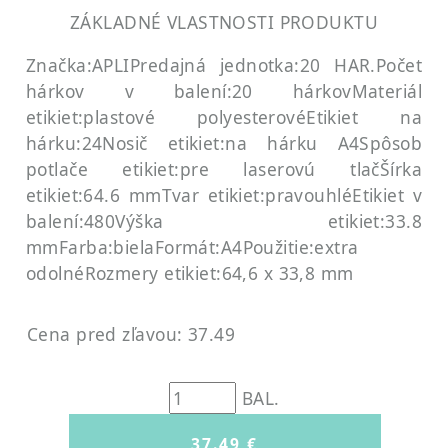
ZÁKLADNÉ VLASTNOSTI PRODUKTU
Značka:APLI
Predajná jednotka:20 HAR.
Počet
hárkov v balení:20 hárkov
Materiál
etikiet:plastové polyesterové
Etikiet na
hárku:24
Nosič etikiet:na hárku A4
Spôsob
potlače etikiet:pre laserovú tlač
Šírka
etikiet:64.6 mm
Tvar etikiet:pravouhlé
Etikiet v
balení:480
Výška etikiet:33.8
mm
Farba:biela
Formát:A4
Použitie:extra
odolné
Rozmery etikiet:64,6 x 33,8 mm
Cena pred zľavou: 37.49
BAL.