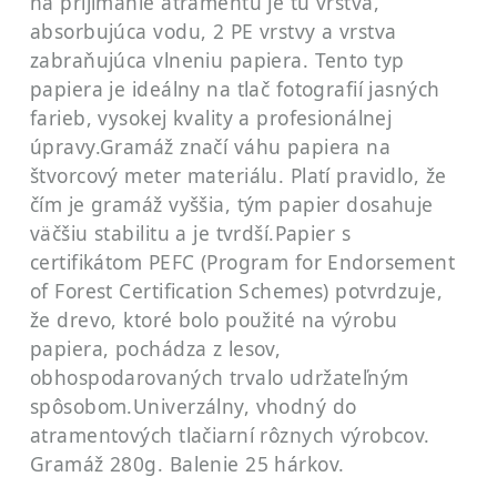
na prijímanie atramentu je tu vrstva,
absorbujúca vodu, 2 PE vrstvy a vrstva
zabraňujúca vlneniu papiera. Tento typ
papiera je ideálny na tlač fotografií jasných
farieb, vysokej kvality a profesionálnej
úpravy.Gramáž značí váhu papiera na
štvorcový meter materiálu. Platí pravidlo, že
čím je gramáž vyššia, tým papier dosahuje
väčšiu stabilitu a je tvrdší.Papier s
certifikátom PEFC (Program for Endorsement
of Forest Certification Schemes) potvrdzuje,
že drevo, ktoré bolo použité na výrobu
papiera, pochádza z lesov,
obhospodarovaných trvalo udržateľným
spôsobom.Univerzálny, vhodný do
atramentových tlačiarní rôznych výrobcov.
Gramáž 280g. Balenie 25 hárkov.