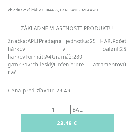
objednávací kód: AG004458, EAN: 8410782044581
ZÁKLADNÉ VLASTNOSTI PRODUKTU
Značka:APLI
Predajná jednotka:25 HAR.
Počet
hárkov v balení:25
hárkov
Formát:A4
Gramáž:280
g/m2
Povrch:lesklý
Určenie:pre atramentovú
tlač
Cena pred zľavou: 23.49
BAL.