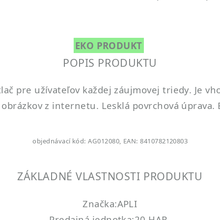
EKO PRODUKT
POPIS PRODUKTU
lač pre užívateľov každej záujmovej triedy. Je v
h obrázkov z internetu. Lesklá povrchová úprava. 
objednávací kód: AG012080, EAN: 8410782120803
ZÁKLADNÉ VLASTNOSTI PRODUKTU
Značka:APLI
Predajná jednotka:20 HAR.