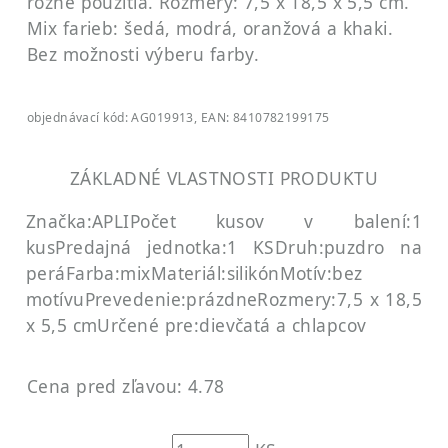
rôzne použitia. Rozmery: 7,5 x 18,5 x 5,5 cm.
Mix farieb: šedá, modrá, oranžová a khaki.
Bez možnosti výberu farby.
objednávací kód: AG019913, EAN: 8410782199175
ZÁKLADNÉ VLASTNOSTI PRODUKTU
Značka:APLI
Počet kusov v balení:1
kus
Predajná jednotka:1 KS
Druh:puzdro na
perá
Farba:mix
Materiál:silikón
Motív:bez
motívu
Prevedenie:prázdne
Rozmery:7,5 x 18,5
x 5,5 cm
Určené pre:dievčatá a chlapcov
Cena pred zľavou: 4.78