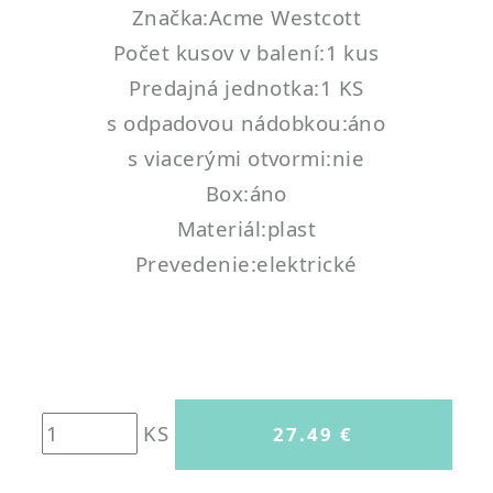
Značka:Acme Westcott
Počet kusov v balení:1 kus
Predajná jednotka:1 KS
s odpadovou nádobkou:áno
s viacerými otvormi:nie
Box:áno
Materiál:plast
Prevedenie:elektrické
KS