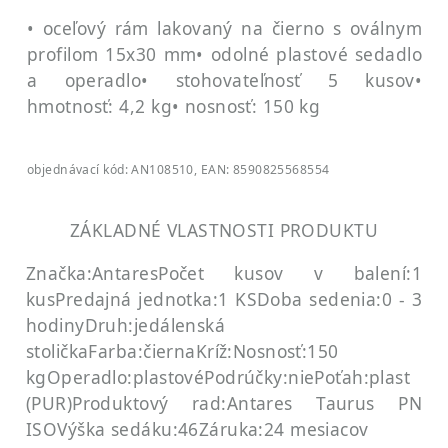
• oceľový rám lakovaný na čierno s oválnym
profilom 15x30 mm
• odolné plastové sedadlo
a operadlo
• stohovateľnosť 5 kusov
•
hmotnosť: 4,2 kg
• nosnosť: 150 kg
objednávací kód: AN108510, EAN: 8590825568554
ZÁKLADNÉ VLASTNOSTI PRODUKTU
Značka:Antares
Počet kusov v balení:1
kus
Predajná jednotka:1 KS
Doba sedenia:0 - 3
hodiny
Druh:jedálenská
stolička
Farba:čierna
Kríž:
Nosnosť:150
kg
Operadlo:plastové
Podrúčky:nie
Poťah:plast
(PUR)
Produktový rad:Antares Taurus PN
ISO
Výška sedáku:46
Záruka:24 mesiacov