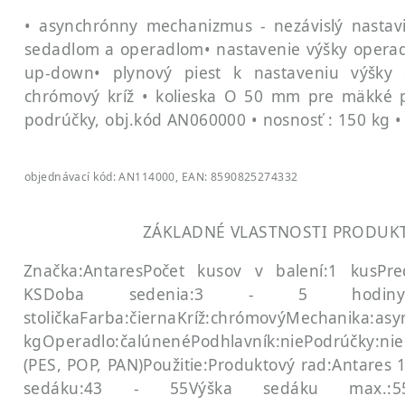
• asynchrónny mechanizmus - nezávislý nastav
sedadlom a operadlom
• nastavenie výšky oper
up-down
• plynový piest k nastaveniu výšky 
chrómový kríž
• kolieska O 50 mm pre mäkké 
podrúčky, obj.kód AN060000
• nosnosť : 150 kg
•
objednávací kód: AN114000, EAN: 8590825274332
ZÁKLADNÉ VLASTNOSTI PRODUK
Značka:Antares
Počet kusov v balení:1 kus
Pre
KS
Doba sedenia:3 - 5 hodin
stolička
Farba:čierna
Kríž:chrómový
Mechanika:asy
kg
Operadlo:čalúnené
Podhlavník:nie
Podrúčky:nie
(PES, POP, PAN)
Použitie:
Produktový rad:Antares 
sedáku:43 - 55
Výška sedáku max.:5