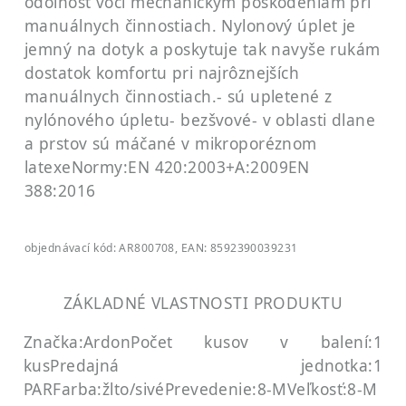
odolnosť voči mechanickým poškodeniam pri
manuálnych činnostiach. Nylonový úplet je
jemný na dotyk a poskytuje tak navyše rukám
dostatok komfortu pri najrôznejších
manuálnych činnostiach.
- sú upletené z
nylónového úpletu
- bezšvové
- v oblasti dlane
a prstov sú máčané v mikroporéznom
latexe
Normy:
EN 420:2003+A:2009
EN
388:2016
objednávací kód: AR800708, EAN: 8592390039231
ZÁKLADNÉ VLASTNOSTI PRODUKTU
Značka:Ardon
Počet kusov v balení:1
kus
Predajná jednotka:1
PAR
Farba:žlto/sivé
Prevedenie:8-M
Veľkosť:8-M