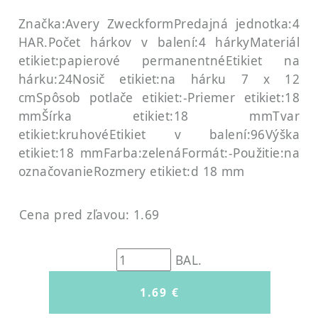
Značka:Avery Zweckform
Predajná jednotka:4
HAR.
Počet hárkov v balení:4 hárky
Materiál
etikiet:papierové permanentné
Etikiet na
hárku:24
Nosič etikiet:na hárku 7 x 12
cm
Spôsob potlače etikiet:-
Priemer etikiet:18
mm
Šírka etikiet:18 mm
Tvar
etikiet:kruhové
Etikiet v balení:96
Výška
etikiet:18 mm
Farba:zelená
Formát:-
Použitie:na
označovanie
Rozmery etikiet:d 18 mm
Cena pred zľavou: 1.69
BAL.