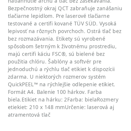
natiahnutie archu a tlač bez zasekávania.
Bezpečnostný okraj QCT zabraňuje zanášaniu
tlačiarne lepidlom. Pre laserové tlačiarne
testované a certifi kované TÜV SÜD. Vysoká
lepivosť na rôznych povrchoch. Ostrá tlač bez
bez rozmazávania. Etikety sú vyrobené
spôsobom šetrným k životnému prostrediu,
majú certifi káciu FSC®, sú bielené bez
použitia chlóru. Šablóny a softvér pre
jednoduchú a rýchlu tlač etikiet k dispozícii
zdarma. U niektorých rozmerov systém
QuickPEEL™ na rýchlejšie odlepenie etikiet.
Formát A4. Balenie 100 hárkov. Farba
biela.
Etikiet na hárku: 2
Farba: biela
Rozmery
etiekiet: 210 x 148 mm
Určenie: laserová aj
atramentová tlač