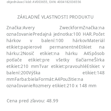
objednávací kód: AV003655, EAN: 4004182036556
ZÁKLADNÉ VLASTNOSTI PRODUKTU
Značka:Avery Zweckform
Značka:na
označovanie
Predajná jednotka:100 HAR.
Počet
hárkov v balení:100 hárkov
Materiál
etikiet:papierové permanentné
Etikiet na
hárku:2
Nosič etikiet:na hárku A4
Spôsob
potlače etikiet:pre všetky tlačiarne
Šírka
etikiet:210 mm
Tvar etikiet:pravouhlé
Etikiet v
balení:200
Výška etikiet:148
mm
Farba:biela
Formát:A4
Použitie:na
označovanie
Rozmery etikiet:210 x 148 mm
Cena pred zľavou: 48.99