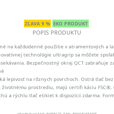
ZĽAVA 9 %
EKO PRODUKT
POPIS PRODUKTU
dné na každodenné použitie v atramentových a la
inovatívnej technológie ultragrip sa môžete spo
zasekávania. Bezpečnostný okraj QCT zabraňuje za
né
ká lepivosť na rôznych povrchoch. Ostrá tlač bez
ivotnému prostrediu, majú certifi káciu FSC®, s
hú a rýchlu tlač etikiet k dispozícii zdarma. For
objednávací kód: AV006173, EAN: 4004182433355