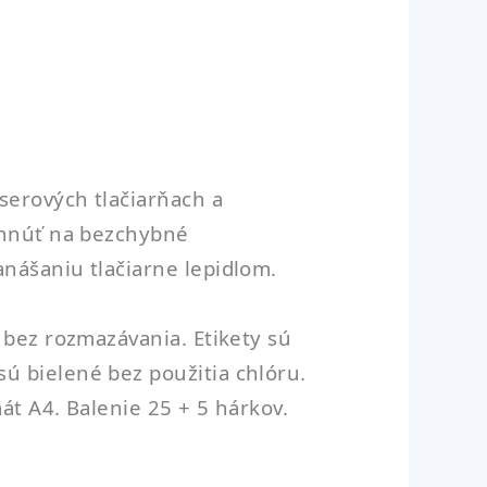
serových tlačiarňach a
ľahnúť na bezchybné
nášaniu tlačiarne lepidlom.
 bez rozmazávania. Etikety sú
ú bielené bez použitia chlóru.
mát A4. Balenie 25 + 5 hárkov.