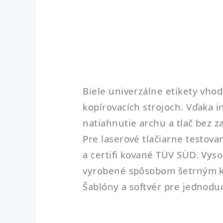
Biele univerzálne etikety vho
kopírovacích strojoch. Vďaka 
natiahnutie archu a tlač bez 
Pre laserové tlačiarne testova
a certifi kované TÜV SÜD. Vyso
vyrobené spôsobom šetrným k ž
Šablóny a softvér pre jednoduc