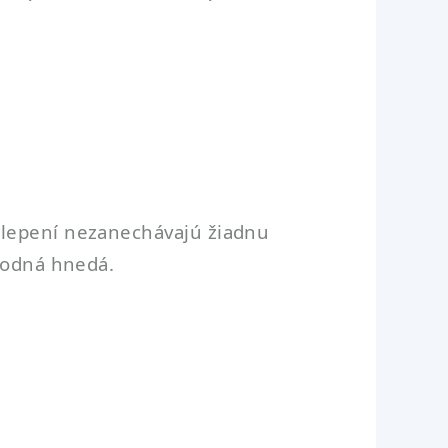
dlepení nezanechávajú žiadnu
írodná hnedá.