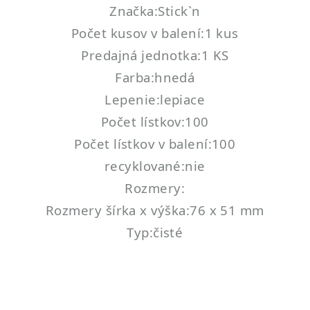
Značka:Stick`n
Počet kusov v balení:1 kus
Predajná jednotka:1 KS
Farba:hnedá
Lepenie:lepiace
Počet lístkov:100
Počet lístkov v balení:100
recyklované:nie
Rozmery:
Rozmery šírka x výška:76 x 51 mm
Typ:čisté