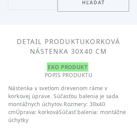
DETAIL PRODUKTU
KORKOVÁ
NÁSTENKA 30X40 CM
EKO PRODUKT
POPIS PRODUKTU
Nástenka v svetlom drevenom ráme v
korkovej úprave. Súčasťou balenia je sada
montážnych úchytov.
Rozmery: 30x40
cm
Úprava: korková
Súčasť balenia: montážne
úchytky