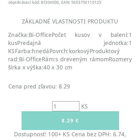
objednávací kód: BI304000, EAN: 5603750110125
ZÁKLADNÉ VLASTNOSTI PRODUKTU
Značka:Bi-Office
Počet kusov v balení:1
kus
Predajná jednotka:1
KS
Farba:hnedá
Povrch:korkový
Produktový
rad:Bi-Office
Rám:s dreveným rámom
Rozmery
šírka x výška:40 x 30 cm
Cena pred zľavou: 8.29
KS
Dostupnosť: 100+ KS
Cena bez DPH: 6.74,