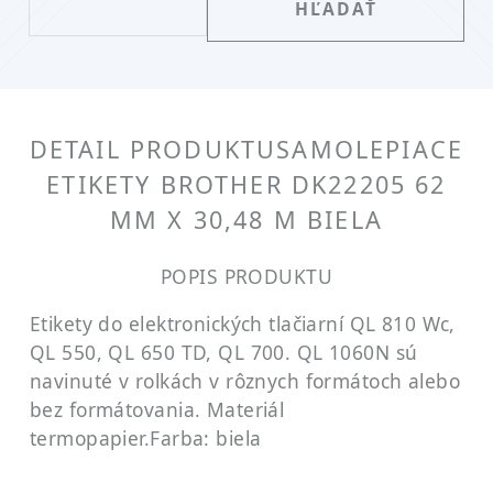
DETAIL PRODUKTU
SAMOLEPIACE
ETIKETY BROTHER DK22205 62
MM X 30,48 M BIELA
POPIS PRODUKTU
Etikety do elektronických tlačiarní QL 810 Wc,
QL 550, QL 650 TD, QL 700. QL 1060N sú
navinuté v rolkách v rôznych formátoch alebo
bez formátovania. Materiál
termopapier.
Farba: biela