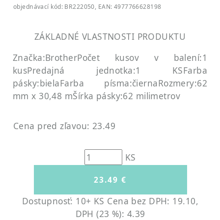
objednávací kód: BR222050, EAN: 4977766628198
ZÁKLADNÉ VLASTNOSTI PRODUKTU
Značka:Brother
Počet kusov v balení:1
kus
Predajná jednotka:1 KS
Farba
pásky:biela
Farba písma:čierna
Rozmery:62
mm x 30,48 m
Šírka pásky:62 milimetrov
Cena pred zľavou: 23.49
KS
Dostupnosť: 10+ KS
Cena bez DPH: 19.10,
DPH (23 %): 4.39