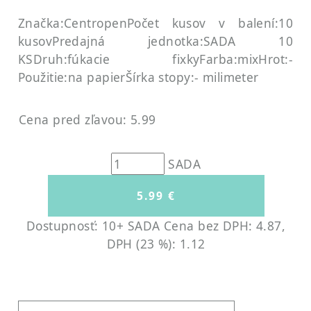
Značka:Centropen
Počet kusov v balení:10
kusov
Predajná jednotka:SADA 10
KS
Druh:fúkacie fixky
Farba:mix
Hrot:-
Použitie:na papier
Šírka stopy:- milimeter
Cena pred zľavou: 5.99
SADA
Dostupnosť: 10+ SADA
Cena bez DPH: 4.87,
DPH (23 %): 1.12