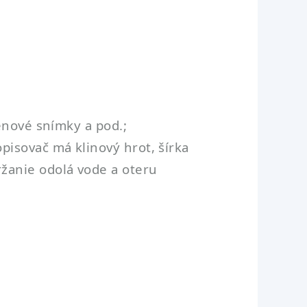
enové snímky a pod.;
pisovač má klinový hrot, šírka
žanie odolá vode a oteru