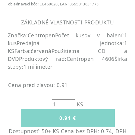
objednávací kód: CE460620, EAN: 8595013631775
ZÁKLADNÉ VLASTNOSTI PRODUKTU
Značka:Centropen
Počet kusov v balení:1
kus
Predajná jednotka:1
KS
Farba:červená
Použitie:na CD a
DVD
Produktový rad:Centropen 4606
Šírka
stopy:1 milimeter
Cena pred zľavou: 0.91
KS
Dostupnosť: 50+ KS
Cena bez DPH: 0.74, DPH