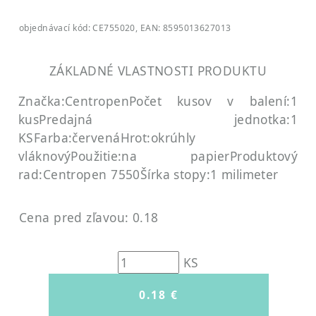
objednávací kód: CE755020, EAN: 8595013627013
ZÁKLADNÉ VLASTNOSTI PRODUKTU
Značka:Centropen
Počet kusov v balení:1
kus
Predajná jednotka:1
KS
Farba:červená
Hrot:okrúhly
vláknový
Použitie:na papier
Produktový
rad:Centropen 7550
Šírka stopy:1 milimeter
Cena pred zľavou: 0.18
KS