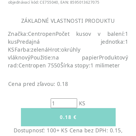
objednávací kód: CE755040, EAN: 8595013627075
ZÁKLADNÉ VLASTNOSTI PRODUKTU
Značka:Centropen
Počet kusov v balení:1
kus
Predajná jednotka:1
KS
Farba:zelená
Hrot:okrúhly
vláknový
Použitie:na papier
Produktový
rad:Centropen 7550
Šírka stopy:1 milimeter
Cena pred zľavou: 0.18
KS
Dostupnosť: 100+ KS
Cena bez DPH: 0.15,