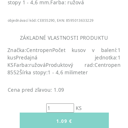
stopy 1 - 4,6 mm.
Farba: ružová
objednávací kód: CE855290, EAN: 8595013633229
ZÁKLADNÉ VLASTNOSTI PRODUKTU
Značka:Centropen
Počet kusov v balení:1
kus
Predajná jednotka:1
KS
Farba:ružová
Produktový rad:Centropen
8552
Šírka stopy:1 - 4,6 milimeter
Cena pred zľavou: 1.09
KS