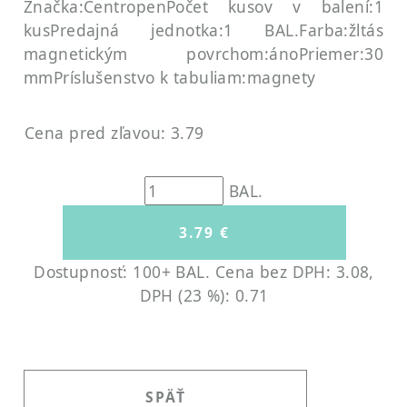
Značka:Centropen
Počet kusov v balení:1
kus
Predajná jednotka:1 BAL.
Farba:žltá
s
magnetickým povrchom:áno
Priemer:30
mm
Príslušenstvo k tabuliam:magnety
Cena pred zľavou: 3.79
BAL.
Dostupnosť: 100+ BAL.
Cena bez DPH: 3.08,
DPH (23 %): 0.71
SPÄŤ