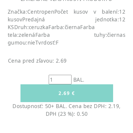
Značka:Centropen
Počet kusov v balení:12
kusov
Predajná jednotka:12
KS
Druh:ceruzka
Farba:čierna
Farba
tela:zelená
Farba tuhy:čierna
s
gumou:nie
Tvrdosť:F
Cena pred zľavou: 2.69
BAL.
Dostupnosť: 50+ BAL.
Cena bez DPH: 2.19,
DPH (23 %): 0.50