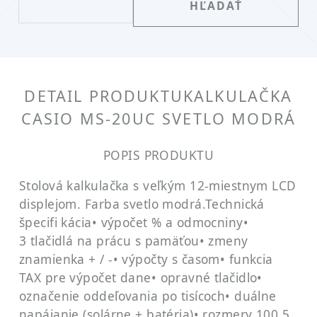
DETAIL PRODUKTU
KALKULAČKA
CASIO MS-20UC SVETLO MODRÁ
POPIS PRODUKTU
Stolová kalkulačka s veľkým 12-miestnym LCD
displejom. Farba svetlo modrá.
Technická
špecifi kácia
• výpočet % a odmocniny
•
3 tlačidlá na prácu s pamäťou
• zmeny
znamienka + / -
• výpočty s časom
• funkcia
TAX pre výpočet dane
• opravné tlačidlo
•
označenie oddeľovania po tisícoch
• duálne
napájanie (solárne + batéria)
• rozmery 100,5