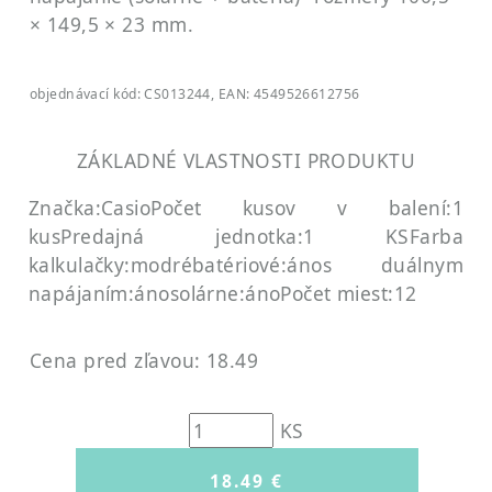
× 149,5 × 23 mm.
objednávací kód: CS013244, EAN: 4549526612756
ZÁKLADNÉ VLASTNOSTI PRODUKTU
Značka:Casio
Počet kusov v balení:1
kus
Predajná jednotka:1 KS
Farba
kalkulačky:modré
batériové:áno
s duálnym
napájaním:áno
solárne:áno
Počet miest:12
Cena pred zľavou: 18.49
KS