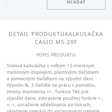
DETAIL PRODUKTU
KALKULAČKA
CASIO MS-20F
POPIS PRODUKTU
Stolová kalkulačka s veľkým 12-miestnym
maticovým displejom, plastovými tlačidlami
a pomocnými tlačidlami na výpočet daní.
Výpočet %, 3 tlačidlá na prácu s pamäťou,
zmeny znamienka +/-, funkcia TAX pre
výpočet dane, zobrazenie použitej funkcie +,,
×, ÷, označenie oddeľovania po tisícoch,
ukladanie operácií do vyrovnávacej pamäte,