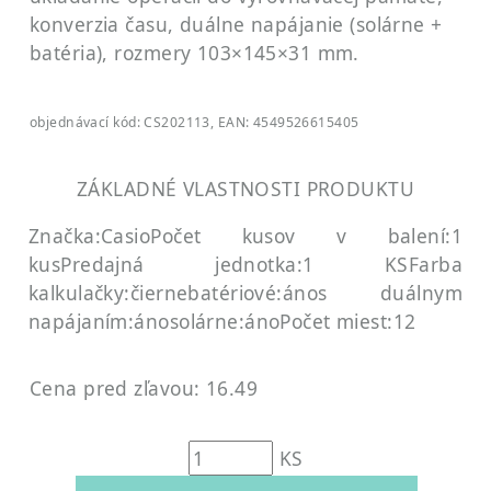
konverzia času, duálne napájanie (solárne +
batéria), rozmery 103×145×31 mm.
objednávací kód: CS202113, EAN: 4549526615405
ZÁKLADNÉ VLASTNOSTI PRODUKTU
Značka:Casio
Počet kusov v balení:1
kus
Predajná jednotka:1 KS
Farba
kalkulačky:čierne
batériové:áno
s duálnym
napájaním:áno
solárne:áno
Počet miest:12
Cena pred zľavou: 16.49
KS