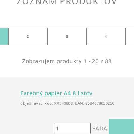
ZOZNAM PRODUKTOV
2
3
4
Zobrazujem produkty 1 - 20 z 88
Farebný papier A4 8 listov
objednávací kód: XX540808, EAN: 8584078050256
SADA