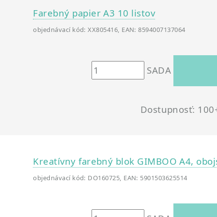
Farebný papier A3 10 listov
objednávací kód: XX805416, EAN: 8594007137064
SADA
Dostupnosť: 100
Kreatívny farebný blok GIMBOO A4, obojs
objednávací kód: DO160725, EAN: 5901503625514