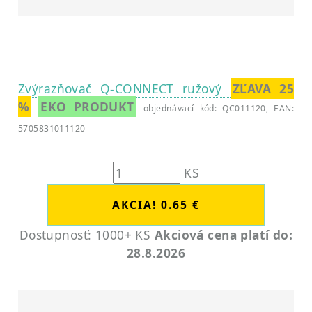
Zvýrazňovač Q-CONNECT ružový
ZĽAVA 25
%
EKO PRODUKT
objednávací kód: QC011120, EAN:
5705831011120
KS
Dostupnosť: 1000+ KS
Akciová cena platí do:
28.8.2026