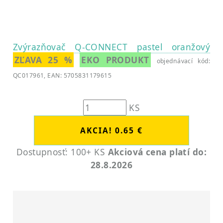
Zvýrazňovač Q-CONNECT pastel oranžový
ZĽAVA 25 %
EKO PRODUKT
objednávací kód:
QC017961, EAN: 5705831179615
KS
Dostupnosť: 100+ KS
Akciová cena platí do:
28.8.2026