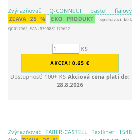
Zvýrazňovač Q-CONNECT pastel fialový
ZĽAVA 25 %
EKO PRODUKT
objednávací kód:
QC017962, EAN: 5705831179622
KS
Dostupnosť: 100+ KS
Akciová cena platí do:
28.8.2026
Zvýrazňovač FABER-CASTELL Textliner 1548