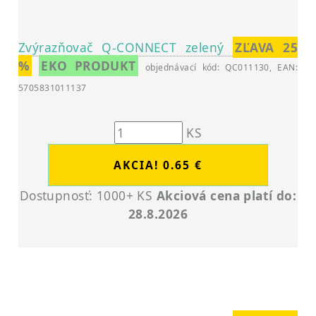
Zvýrazňovač Q-CONNECT zelený
ZĽAVA 25
%
EKO PRODUKT
objednávací kód: QC011130, EAN:
5705831011137
KS
Dostupnosť: 1000+ KS
Akciová cena platí do:
28.8.2026