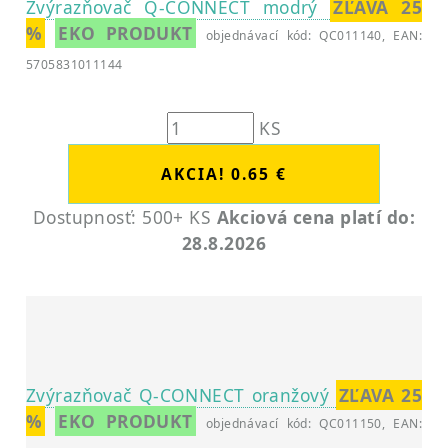
Zvýrazňovač Q-CONNECT modrý
ZĽAVA 25
%
EKO PRODUKT
objednávací kód: QC011140, EAN:
5705831011144
KS
Dostupnosť: 500+ KS
Akciová cena platí do:
28.8.2026
Zvýrazňovač Q-CONNECT oranžový
ZĽAVA 25
%
EKO PRODUKT
objednávací kód: QC011150, EAN: