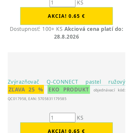
KS
Dostupnosť: 100+ KS
Akciová cena platí do:
28.8.2026
Zvýrazňovač Q-CONNECT pastel ružový
ZĽAVA 25 %
EKO PRODUKT
objednávací kód:
QC017958, EAN: 5705831179585
KS