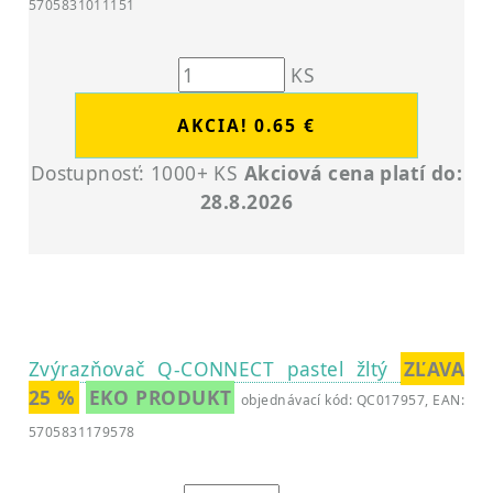
5705831011151
KS
Dostupnosť: 1000+ KS
Akciová cena platí do:
28.8.2026
Zvýrazňovač Q-CONNECT pastel žltý
ZĽAVA
25 %
EKO PRODUKT
objednávací kód: QC017957, EAN:
5705831179578