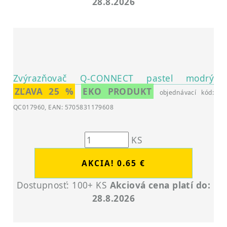
28.8.2026
Zvýrazňovač Q-CONNECT pastel modrý
ZĽAVA 25 %
EKO PRODUKT
objednávací kód:
QC017960, EAN: 5705831179608
KS
Dostupnosť: 100+ KS
Akciová cena platí do:
28.8.2026