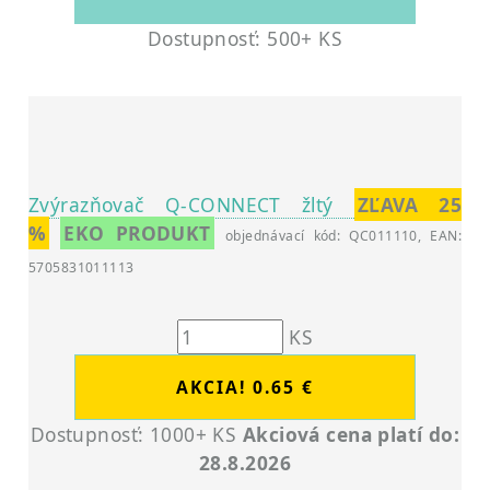
Dostupnosť: 500+ KS
Zvýrazňovač Q-CONNECT žltý
ZĽAVA 25
%
EKO PRODUKT
objednávací kód: QC011110, EAN:
5705831011113
KS
Dostupnosť: 1000+ KS
Akciová cena platí do:
28.8.2026