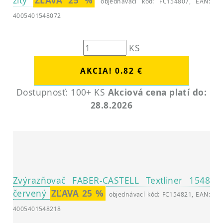
žltý
ZĽAVA 25 %
objednávací kód: FC154807, EAN:
4005401548072
KS
Dostupnosť: 100+ KS
Akciová cena platí do:
28.8.2026
Zvýrazňovač FABER-CASTELL Textliner 1548
červený
ZĽAVA 25 %
objednávací kód: FC154821, EAN:
4005401548218