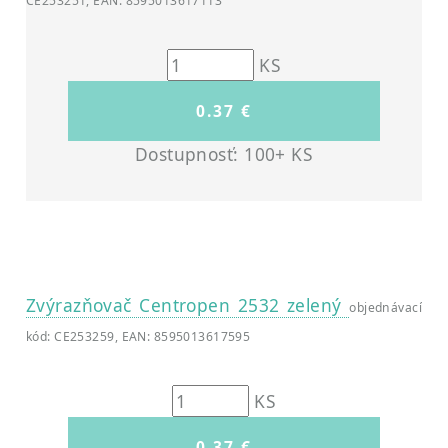
CE253251, EAN: 8595013617113
KS
Dostupnosť: 100+ KS
Zvýrazňovač Centropen 2532 zelený
objednávací
kód: CE253259, EAN: 8595013617595
KS