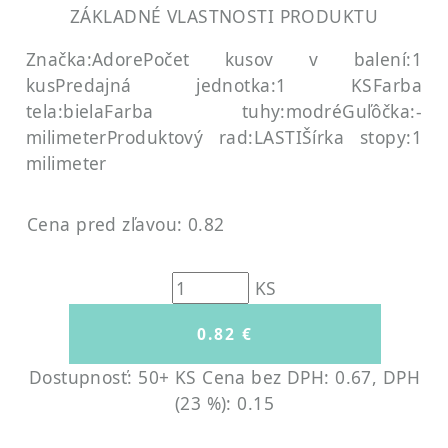
ZÁKLADNÉ VLASTNOSTI PRODUKTU
Značka:Adore
Počet kusov v balení:1
kus
Predajná jednotka:1 KS
Farba
tela:biela
Farba tuhy:modré
Guľôčka:-
milimeter
Produktový rad:LASTI
Šírka stopy:1
milimeter
Cena pred zľavou: 0.82
KS
Dostupnosť: 50+ KS
Cena bez DPH: 0.67, DPH
(23 %): 0.15