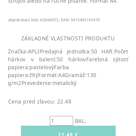
strojov alebo na ručné písanie. Formát A4.
objednávací kód: AG004072, EAN: 5413493192476
ZÁKLADNÉ VLASTNOSTI PRODUKTU
Značka:APLI
Predajná jednotka:50 HAR.
Počet
hárkov v balení:50 hárkov
Farebná sýtosť
papiera:pastelový
Farba
papiera:žltý
Formát:A4
Gramáž:130
g/m2
Prevedenie:metalický
Cena pred zľavou: 22.48
BAL.