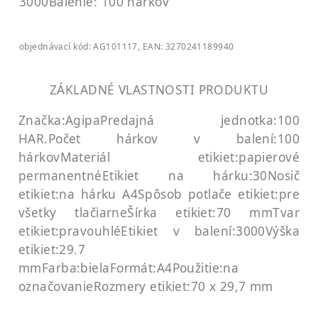
3000
Balenie: 100 hárkov
objednávací kód: AG101117, EAN: 3270241189940
ZÁKLADNÉ VLASTNOSTI PRODUKTU
Značka:Agipa
Predajná jednotka:100
HAR.
Počet hárkov v balení:100
hárkov
Materiál etikiet:papierové
permanentné
Etikiet na hárku:30
Nosič
etikiet:na hárku A4
Spôsob potlače etikiet:pre
všetky tlačiarne
Šírka etikiet:70 mm
Tvar
etikiet:pravouhlé
Etikiet v balení:3000
Výška
etikiet:29.7
mm
Farba:biela
Formát:A4
Použitie:na
označovanie
Rozmery etikiet:70 x 29,7 mm