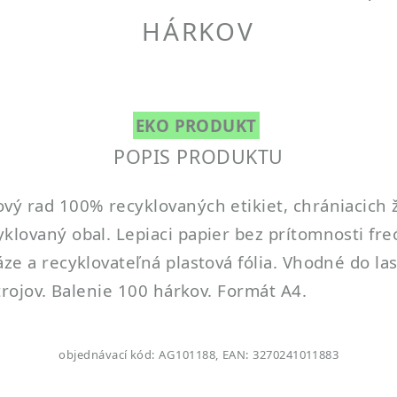
HÁRKOV
EKO PRODUKT
POPIS PRODUKTU
ový rad 100% recyklovaných etikiet, chrániacich 
klovaný obal. Lepiaci papier bez prítomnosti fr
áze a recyklovateľná plastová fólia. Vhodné do 
strojov. Balenie 100 hárkov. Formát A4.
objednávací kód: AG101188, EAN: 3270241011883