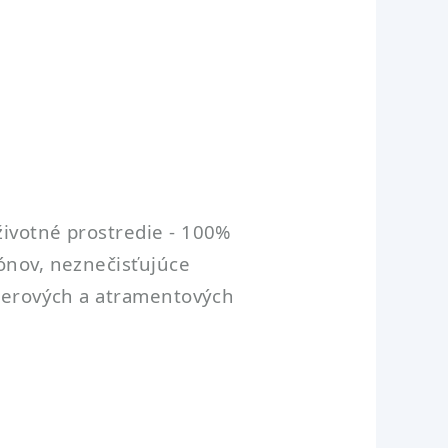
životné prostredie - 100%
eónov, neznečisťujúce
laserových a atramentových