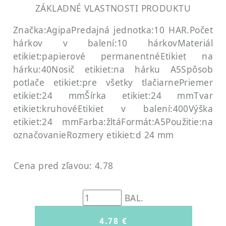
ZÁKLADNÉ VLASTNOSTI PRODUKTU
Značka:Agipa
Predajná jednotka:10 HAR.
Počet
hárkov v balení:10 hárkov
Materiál
etikiet:papierové permanentné
Etikiet na
hárku:40
Nosič etikiet:na hárku A5
Spôsob
potlače etikiet:pre všetky tlačiarne
Priemer
etikiet:24 mm
Šírka etikiet:24 mm
Tvar
etikiet:kruhové
Etikiet v balení:400
Výška
etikiet:24 mm
Farba:žltá
Formát:A5
Použitie:na
označovanie
Rozmery etikiet:d 24 mm
Cena pred zľavou: 4.78
BAL.