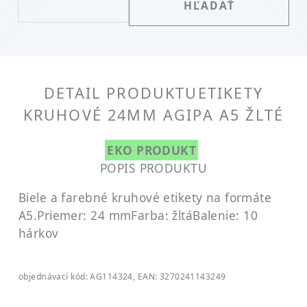
DETAIL PRODUKTU
ETIKETY
KRUHOVÉ 24MM AGIPA A5 ŽLTÉ
EKO PRODUKT
POPIS PRODUKTU
Biele a farebné kruhové etikety na formáte
A5.
Priemer: 24 mm
Farba: žltá
Balenie: 10
hárkov
objednávací kód: AG114324, EAN: 3270241143249