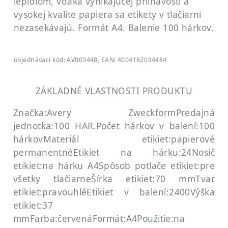
lepidlom, vďaka vynikajúcej priľnavosti a
vysokej kvalite papiera sa etikety v tlačiarni
nezasekávajú. Formát A4. Balenie 100 hárkov.
objednávací kód: AV003448, EAN: 4004182034484
ZÁKLADNÉ VLASTNOSTI PRODUKTU
Značka:Avery Zweckform
Predajná
jednotka:100 HAR.
Počet hárkov v balení:100
hárkov
Materiál etikiet:papierové
permanentné
Etikiet na hárku:24
Nosič
etikiet:na hárku A4
Spôsob potlače etikiet:pre
všetky tlačiarne
Šírka etikiet:70 mm
Tvar
etikiet:pravouhlé
Etikiet v balení:2400
Výška
etikiet:37
mm
Farba:červená
Formát:A4
Použitie:na