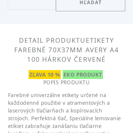
DETAIL PRODUKTU
ETIKETY
FAREBNÉ 70X37MM AVERY A4
100 HÁRKOV ČERVENÉ
ZĽAVA 10 %
EKO PRODUKT
POPIS PRODUKTU
Farebné univerzálne etikety určené na
každodenné použitie v atramentových a
laserových tlačiarňach a kopírovacích
strojoch. Perfektná tlač, špeciálne lemovanie
etikiet zabraňuje zanášaniu tlačiarne