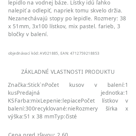
lepidlo na vodnej báze. Lístky idú ľahko
nalepiť a odlepiť, napriek tomu skvelo držia.
Nezanechávajú stopy po lepidle. Rozmery: 38
x 51mm, 3x100 lístkov, mix pastel. farieb, 3
bločky v balení.
objednávací kód: AV021885, EAN: 4712759218853
ZÁKLADNÉ VLASTNOSTI PRODUKTU
Značka:Stick`n
Počet kusov v balení:1
kus
Predajná jednotka:1
KS
Farba:mix
Lepenie:lepiace
Počet lístkov v
balení:300
recyklované:nie
Rozmery šírka x
výška:51 x 38 mm
Typ:čisté
Cena pred zľavou: 2.60