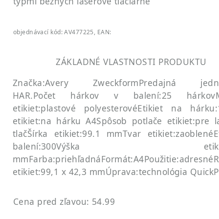
typmi bežných laserové tlačiarne
objednávací kód: AV477225, EAN:
ZÁKLADNÉ VLASTNOSTI PRODUKTU
Značka:Avery Zweckform
Predajná jedno
HAR.
Počet hárkov v balení:25 hárkov
etikiet:plastové polyesterové
Etikiet na hárku:
etikiet:na hárku A4
Spôsob potlače etikiet:pre 
tlač
Šírka etikiet:99.1 mm
Tvar etikiet:zaoblené
E
balení:300
Výška etikiet:4
mm
Farba:priehľadná
Formát:A4
Použitie:adresné
R
etikiet:99,1 x 42,3 mm
Úprava:technológia Quick
Cena pred zľavou: 54.99