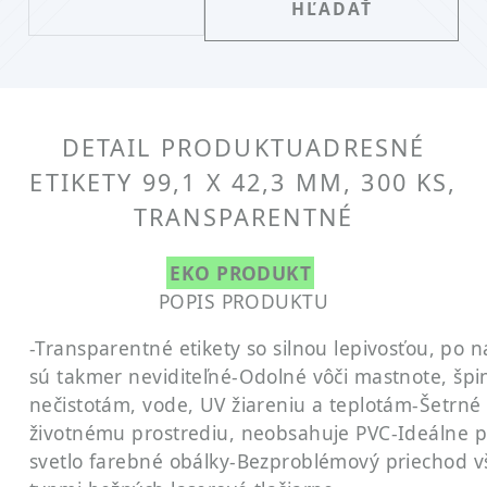
DETAIL PRODUKTU
ADRESNÉ
ETIKETY 99,1 X 42,3 MM, 300 KS,
TRANSPARENTNÉ
EKO PRODUKT
POPIS PRODUKTU
-Transparentné etikety so silnou lepivosťou, po n
sú takmer neviditeľné
-Odolné vôči mastnote, špi
nečistotám, vode, UV žiareniu a teplotám
-Šetrné
životnému prostrediu, neobsahuje PVC
-Ideálne 
svetlo farebné obálky
-Bezproblémový priechod v