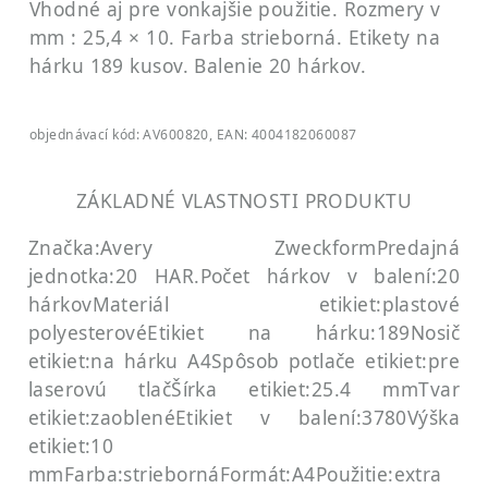
Vhodné aj pre vonkajšie použitie. Rozmery v
mm : 25,4 × 10. Farba strieborná. Etikety na
hárku 189 kusov. Balenie 20 hárkov.
objednávací kód: AV600820, EAN: 4004182060087
ZÁKLADNÉ VLASTNOSTI PRODUKTU
Značka:Avery Zweckform
Predajná
jednotka:20 HAR.
Počet hárkov v balení:20
hárkov
Materiál etikiet:plastové
polyesterové
Etikiet na hárku:189
Nosič
etikiet:na hárku A4
Spôsob potlače etikiet:pre
laserovú tlač
Šírka etikiet:25.4 mm
Tvar
etikiet:zaoblené
Etikiet v balení:3780
Výška
etikiet:10
mm
Farba:strieborná
Formát:A4
Použitie:extra