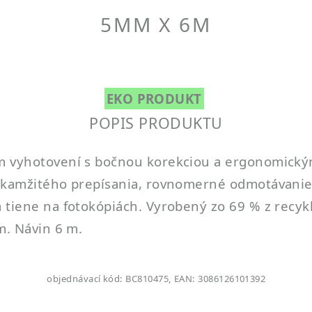
5MM X 6M
EKO PRODUKT
POPIS PRODUKTU
om vyhotovení s bočnou korekciou a ergonomic
 okamžitého prepísania, rovnomerné odmotávanie 
 tiene na fotokópiách. Vyrobený zo 69 % z recyk
m. Návin 6 m.
objednávací kód: BC810475, EAN: 3086126101392