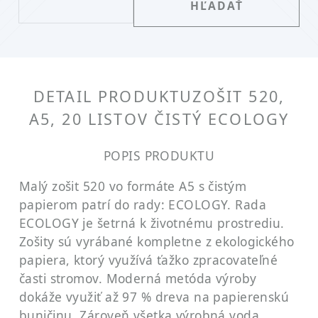
DETAIL PRODUKTU
ZOŠIT 520,
A5, 20 LISTOV ČISTÝ ECOLOGY
POPIS PRODUKTU
Malý zošit 520 vo formáte A5 s čistým
papierom patrí do rady: ECOLOGY. Rada
ECOLOGY je šetrná k životnému prostrediu.
Zošity sú vyrábané kompletne z ekologického
papiera, ktorý využívá ťažko zpracovateľné
časti stromov. Moderná metóda výroby
dokáže využiť až 97 % dreva na papierenskú
buničinu. Zároveň všetka výrobná voda