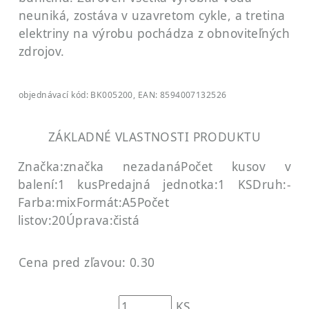
neuniká, zostáva v uzavretom cykle, a tretina
elektriny na výrobu pochádza z obnoviteľných
zdrojov.
objednávací kód: BK005200, EAN: 8594007132526
ZÁKLADNÉ VLASTNOSTI PRODUKTU
Značka:značka nezadaná
Počet kusov v
balení:1 kus
Predajná jednotka:1 KS
Druh:-
Farba:mix
Formát:A5
Počet
listov:20
Úprava:čistá
Cena pred zľavou: 0.30
KS