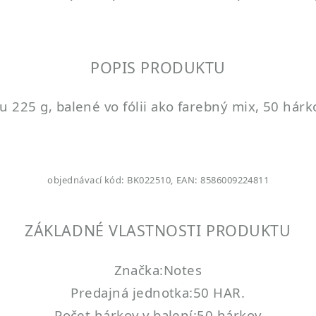
POPIS PRODUKTU
225 g, balené vo fólii ako farebný mix, 50 hárkov 
objednávací kód: BK022510, EAN: 8586009224811
ZÁKLADNÉ VLASTNOSTI PRODUKTU
Značka:Notes
Predajná jednotka:50 HAR.
Počet hárkov v balení:50 hárkov