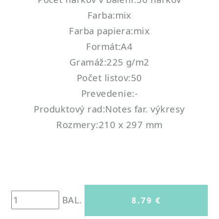
Farba:mix
Farba papiera:mix
Formát:A4
Gramáž:225 g/m2
Počet listov:50
Prevedenie:-
Produktový rad:Notes far. výkresy
Rozmery:210 x 297 mm
BAL.