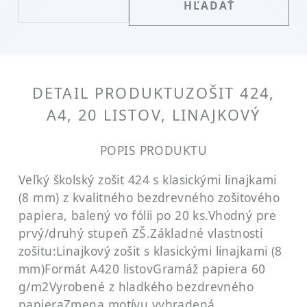
DETAIL PRODUKTU
ZOŠIT 424,
A4, 20 LISTOV, LINAJKOVÝ
POPIS PRODUKTU
Veľký školský zošit 424 s klasickými linajkami
(8 mm) z kvalitného bezdrevného zošitového
papiera, balený vo fólii po 20 ks.
Vhodný pre
prvý/druhý stupeň ZŠ.
Základné vlastnosti
zošitu:
Linajkový zošit s klasickými linajkami (8
mm)
Formát A4
20 listov
Gramáž papiera 60
g/m2
Vyrobené z hladkého bezdrevného
papiera
Zmena motívu vyhradená