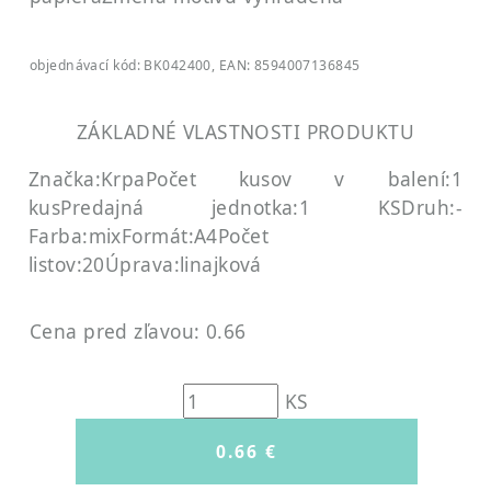
objednávací kód: BK042400, EAN: 8594007136845
ZÁKLADNÉ VLASTNOSTI PRODUKTU
Značka:Krpa
Počet kusov v balení:1
kus
Predajná jednotka:1 KS
Druh:-
Farba:mix
Formát:A4
Počet
listov:20
Úprava:linajková
Cena pred zľavou: 0.66
KS