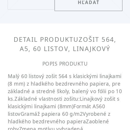
DETAIL PRODUKTU
ZOŠIT 564,
A5, 60 LISTOV, LINAJKOVÝ
POPIS PRODUKTU
Malý 60 listový zošit 564 s klasickými linajkami
(8 mm) z hladkého bezdrevného papiera, pre
základné a stredné školy, balený vo fólii po 10
ks.
Základné vlastnosti zošitu:
Linajkový zošit s
klasickými linajkami (8mm)
Formát A5
60
listov
Gramáž papiera 60 g/m2
Vyrobené z
hladkého bezdrevného papiera
Zaoblené
rohy
Zmena motívu vyhradená