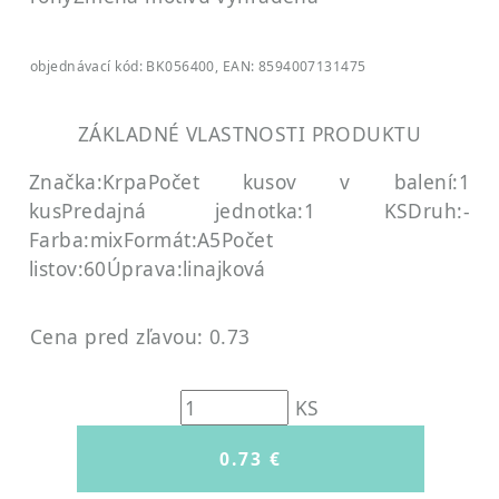
objednávací kód: BK056400, EAN: 8594007131475
ZÁKLADNÉ VLASTNOSTI PRODUKTU
Značka:Krpa
Počet kusov v balení:1
kus
Predajná jednotka:1 KS
Druh:-
Farba:mix
Formát:A5
Počet
listov:60
Úprava:linajková
Cena pred zľavou: 0.73
KS