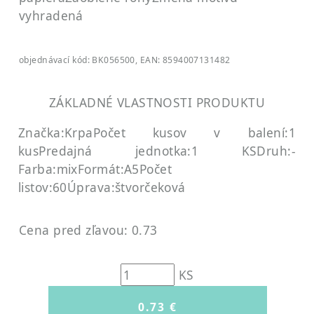
vyhradená
objednávací kód: BK056500, EAN: 8594007131482
ZÁKLADNÉ VLASTNOSTI PRODUKTU
Značka:Krpa
Počet kusov v balení:1
kus
Predajná jednotka:1 KS
Druh:-
Farba:mix
Formát:A5
Počet
listov:60
Úprava:štvorčeková
Cena pred zľavou: 0.73
KS