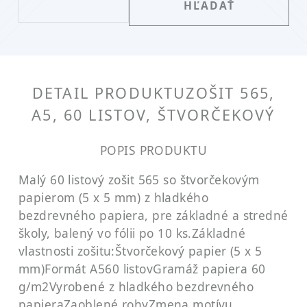
DETAIL PRODUKTU
ZOŠIT 565,
A5, 60 LISTOV, ŠTVORČEKOVÝ
POPIS PRODUKTU
Malý 60 listový zošit 565 so štvorčekovým
papierom (5 x 5 mm) z hladkého
bezdrevného papiera, pre základné a stredné
školy, balený vo fólii po 10 ks.
Základné
vlastnosti zošitu:
Štvorčekový papier (5 x 5
mm)
Formát A5
60 listov
Gramáž papiera 60
g/m2
Vyrobené z hladkého bezdrevného
papiera
Zaoblené rohy
Zmena motívu