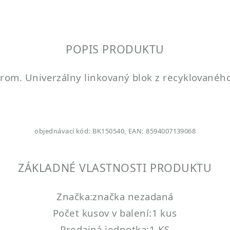
POPIS PRODUKTU
rom. Univerzálny linkovaný blok z recyklovaného 
objednávací kód: BK150540, EAN: 8594007139068
ZÁKLADNÉ VLASTNOSTI PRODUKTU
Značka:značka nezadaná
Počet kusov v balení:1 kus
Predajná jednotka:1 KS