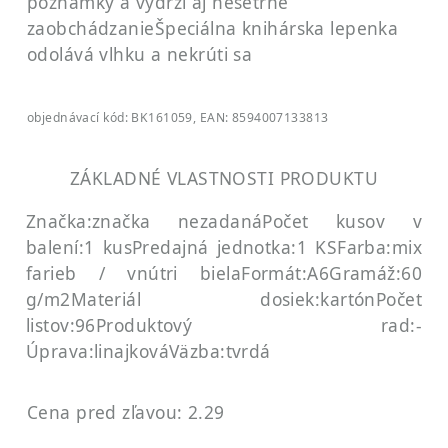
poznámky a vydrží aj nešetrné
zaobchádzanie
Špeciálna knihárska lepenka
odolává vlhku a nekrúti sa
objednávací kód: BK161059, EAN: 8594007133813
ZÁKLADNÉ VLASTNOSTI PRODUKTU
Značka:značka nezadaná
Počet kusov v
balení:1 kus
Predajná jednotka:1 KS
Farba:mix
farieb / vnútri biela
Formát:A6
Gramáž:60
g/m2
Materiál dosiek:kartón
Počet
listov:96
Produktový rad:-
Úprava:linajková
Väzba:tvrdá
Cena pred zľavou: 2.29