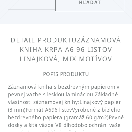
DETAIL PRODUKTU
ZÁZNAMOVÁ
KNIHA KRPA A6 96 LISTOV
LINAJKOVÁ, MIX MOTÍVOV
POPIS PRODUKTU
Záznamová kniha s bezdrevným papierom v
pevnej väzbe s lesklou lamináciou.
Základné
vlastnosti záznamovej knihy:
Linajkový papier
(8 mm)
Formát A6
96 listov
Vyrobené z bieleho
bezdrevného papiera (gramáž 60 g/m2)
Pevné
dosky a šitá väzba V8 dlhodobo ochráni vaše