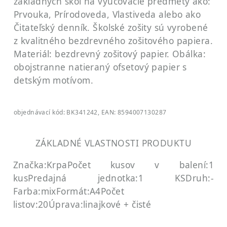
základných škôl na vyučovacie predmety ako:
Prvouka, Prírodoveda, Vlastiveda alebo ako
Čitateľský denník. Školské zošity sú vyrobené
z kvalitného bezdrevného zošitového papiera.
Materiál: bezdrevný zošitový papier. Obálka:
obojstranne natieraný ofsetový papier s
detským motívom.
objednávací kód: BK341242, EAN: 8594007130287
ZÁKLADNÉ VLASTNOSTI PRODUKTU
Značka:Krpa
Počet kusov v balení:1
kus
Predajná jednotka:1 KS
Druh:-
Farba:mix
Formát:A4
Počet
listov:20
Úprava:linajkové + čisté