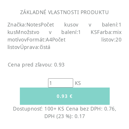
ZÁKLADNÉ VLASTNOSTI PRODUKTU
Značka:Notes
Počet kusov v balení:1
kus
Množstvo v balení:1 KS
Farba:mix
motívov
Formát:A4
Počet listov:20
listov
Úprava:čistá
Cena pred zľavou: 0.93
KS
Dostupnosť: 100+ KS
Cena bez DPH: 0.76,
DPH (23 %): 0.17