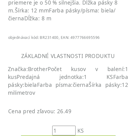
priemere je o 50 % silnejšia. Dĺžka pásky 8
m.
Šírka: 12 mm
Farba pásky/písma: biela/
čierna
Dĺžka: 8 m
objednávací kód: BR231400, EAN: 4977766695596
ZÁKLADNÉ VLASTNOSTI PRODUKTU
Značka:Brother
Počet kusov v balení:1
kus
Predajná jednotka:1 KS
Farba
pásky:biela
Farba písma:čierna
Šírka pásky:12
milimetrov
Cena pred zľavou: 26.49
KS