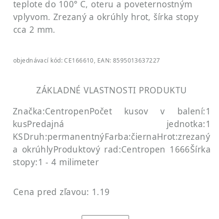
teplote do 100° C, oteru a poveternostným
vplyvom. Zrezaný a okrúhly hrot, šírka stopy
cca 2 mm.
objednávací kód: CE166610, EAN: 8595013637227
ZÁKLADNÉ VLASTNOSTI PRODUKTU
Značka:Centropen
Počet kusov v balení:1
kus
Predajná jednotka:1
KS
Druh:permanentný
Farba:čierna
Hrot:zrezaný
a okrúhly
Produktový rad:Centropen 1666
Šírka
stopy:1 - 4 milimeter
Cena pred zľavou: 1.19