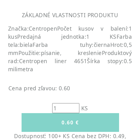
ZÁKLADNÉ VLASTNOSTI PRODUKTU
Značka:Centropen
Počet kusov v balení:1
kus
Predajná jednotka:1 KS
Farba
tela:biela
Farba tuhy:čierna
Hrot:0,5
mm
Použitie:písanie, kreslenie
Produktový
rad:Centropen liner 4651
Šírka stopy:0.5
milimetra
Cena pred zľavou: 0.60
KS
Dostupnosť: 100+ KS
Cena bez DPH: 0.49,